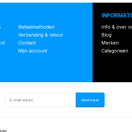
INFORMATI
n
Betaalmethoden
Info & over o
Verzending & retour
Blog
.nl
Contact
Merken
Mijn account
Categorieën
Abonneer
emap