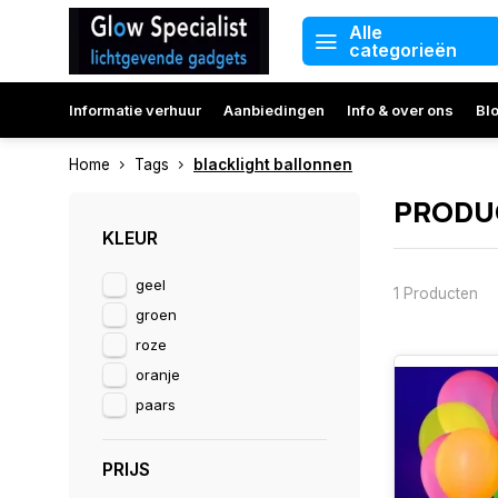
Alle
categorieën
Informatie verhuur
Aanbiedingen
Info & over ons
Bl
Home
Tags
blacklight ballonnen
PRODU
KLEUR
geel
1 Producten
groen
roze
oranje
paars
PRIJS