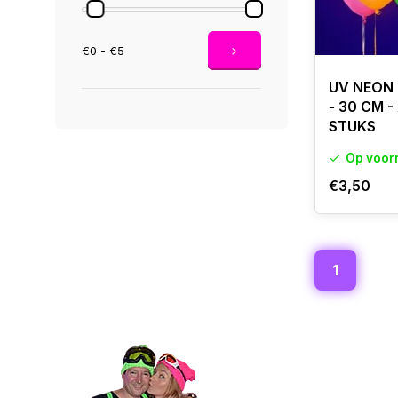
€0 - €5
UV NEON
- 30 CM -
STUKS
Op voor
€3,50
1