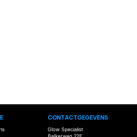
E
CONTACTGEGEVENS
ns
Glow Specialist
Balkerweg 22E