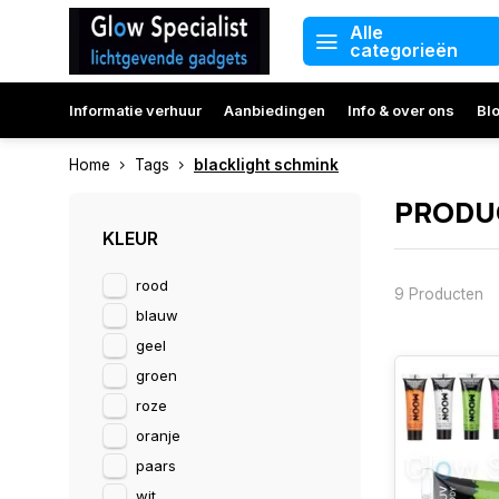
Alle
categorieën
Informatie verhuur
Aanbiedingen
Info & over ons
Bl
Home
Tags
blacklight schmink
PRODU
KLEUR
rood
9 Producten
blauw
geel
groen
roze
oranje
paars
wit