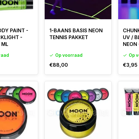
ODY PAINT -
1-BAANS BASIS NEON
CHUNK
CKLIGHT -
TENNIS PAKKET
UV / 
2 ML
NEON 
raad
Op voorraad
Op v
€88,00
€3,95