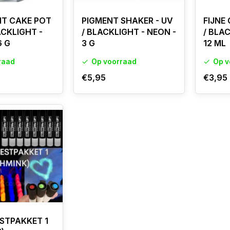
NT CAKE POT
PIGMENT SHAKER - UV
FIJNE 
ACKLIGHT -
/ BLACKLIGHT - NEON -
/ BLA
6 G
3 G
12 ML
raad
Op voorraad
Op v
€5,95
€3,95
STPAKKET 1