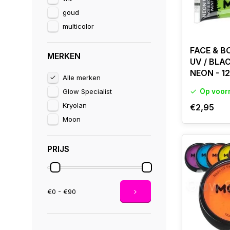
goud
multicolor
FACE & B
MERKEN
UV / BLA
NEON - 1
Alle merken
Glow Specialist
Op voor
Kryolan
€2,95
Moon
PRIJS
€0 - €90