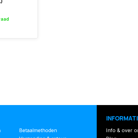
)
raad
INFORMATI
n
Betaalmethoden
Info & over o