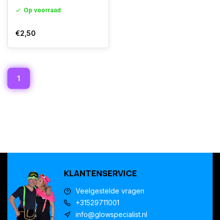
Op voorraad
€2,50
1
KLANTENSERVICE
Veelgestelde vragen
+31529711001
info@glowspecialist.nl