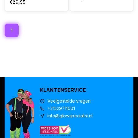
€29,95
1
KLANTENSERVICE
Veelgestelde vragen
+31529711001
info@glowspecialist.nl