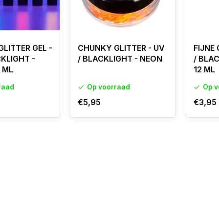
LITTER GEL -
CHUNKY GLITTER - UV
FIJNE 
CKLIGHT -
/ BLACKLIGHT - NEON
/ BLA
2 ML
12 ML
raad
Op voorraad
Op v
€5,95
€3,95