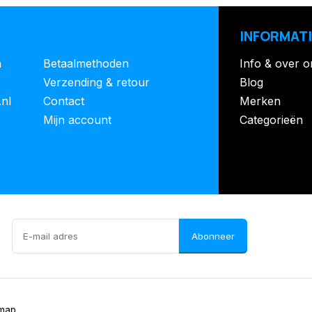
INFORMATI
n
Betaalmethoden
Info & over o
Verzending & retour
Blog
.nl
Contact
Merken
Mijn account
Categorieën
Abonneer
emap