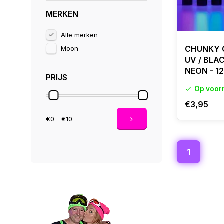
MERKEN
Alle merken
CHUNKY G
Moon
UV / BLA
NEON - 1
PRIJS
Op voor
€3,95
€0 - €10
1