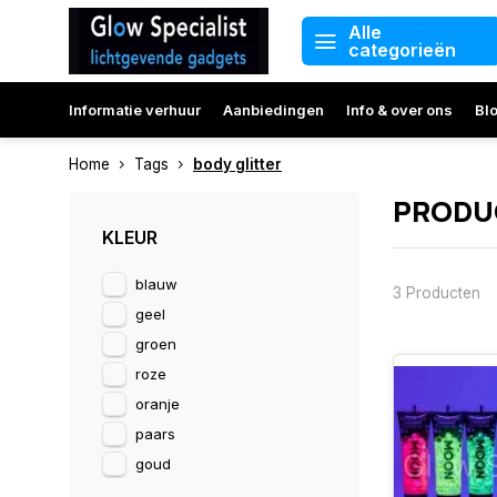
Alle
categorieën
Informatie verhuur
Aanbiedingen
Info & over ons
Bl
Home
Tags
body glitter
PRODUC
KLEUR
blauw
3 Producten
geel
groen
roze
oranje
paars
goud