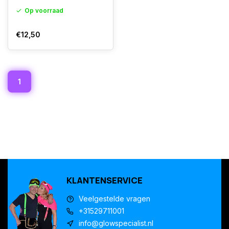
Op voorraad
€12,50
1
KLANTENSERVICE
Veelgestelde vragen
+31529711001
info@glowspecialist.nl