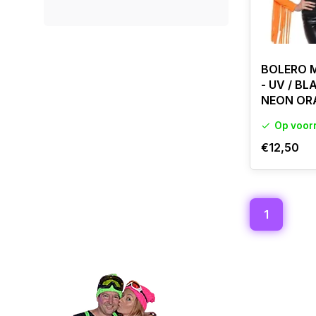
BOLERO 
- UV / BL
NEON OR
Op voor
€12,50
1