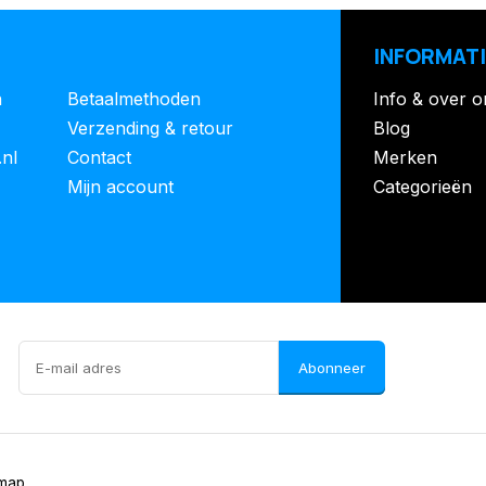
INFORMATI
n
Betaalmethoden
Info & over o
Verzending & retour
Blog
.nl
Contact
Merken
Mijn account
Categorieën
Abonneer
emap