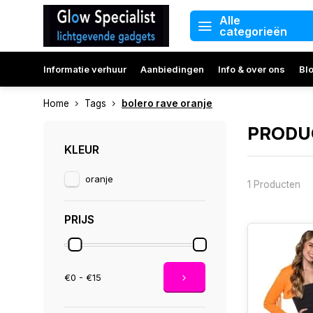
Alle
categorieën
Informatie verhuur
Aanbiedingen
Info & over ons
Bl
Home
Tags
bolero rave oranje
PRODU
KLEUR
oranje
1 Producten
PRIJS
€0 - €15