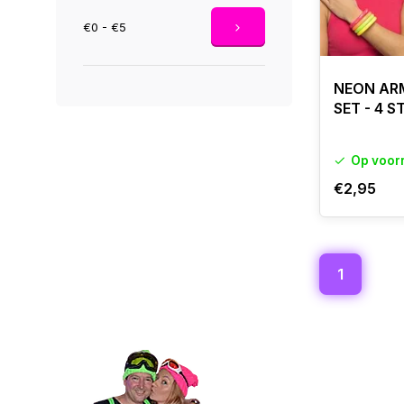
€0 - €5
NEON AR
SET - 4 S
Op voor
€2,95
1