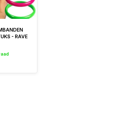
MBANDEN
TUKS - RAVE
raad