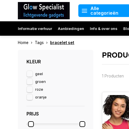
Alle
categorieën
Informatie verhuur
Aanbiedingen
Info & over ons
Bl
Home
Tags
bracelet set
PRODUC
KLEUR
geel
1 Producten
groen
roze
oranje
PRIJS