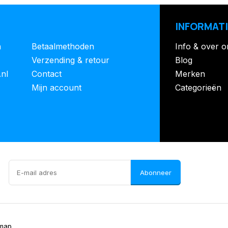
INFORMATI
n
Betaalmethoden
Info & over o
Verzending & retour
Blog
.nl
Contact
Merken
Mijn account
Categorieën
Abonneer
emap