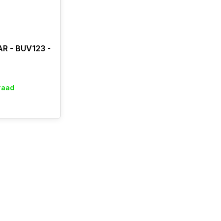
R - BUV123 -
raad