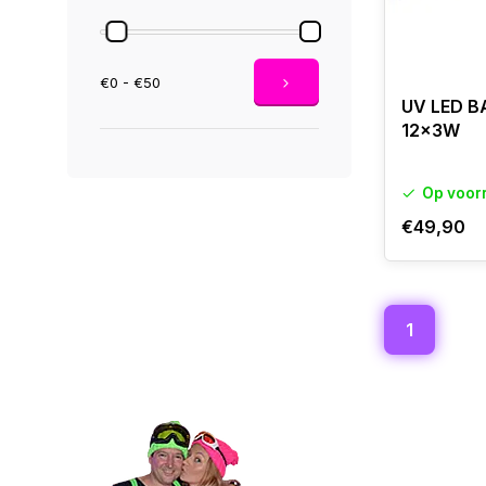
€0 - €50
UV LED BA
12x3W
Op voor
€49,90
1