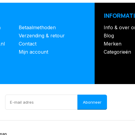
INFORMATI
n
Betaalmethoden
Info & over o
Verzending & retour
Blog
.nl
Contact
Merken
Mijn account
Categorieën
Abonneer
emap