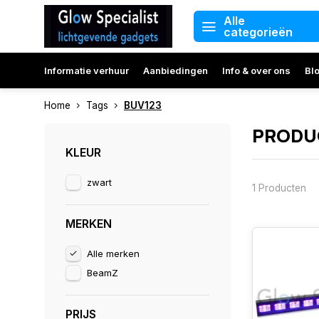
Alle
categorieën
Informatie verhuur
Aanbiedingen
Info & over ons
Bl
Home
Tags
BUV123
PRODU
KLEUR
zwart
1 Producten
MERKEN
Alle merken
BeamZ
PRIJS