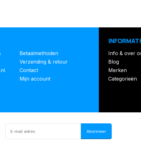
INFORMATI
n
Betaalmethoden
Info & over o
Verzending & retour
Blog
.nl
Contact
Merken
Mijn account
Categorieën
Abonneer