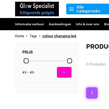
Alle
categorieën
Informatie verhuur
Aanbiedingen
Info & over ons
Bl
Home
Tags
colour changing led
PRODU
PRIJS
0 Producten
€0 - €5
1