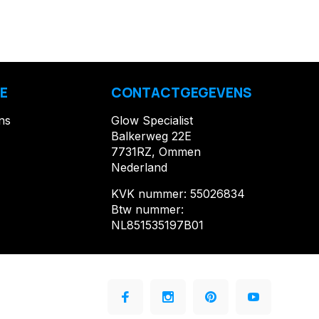
E
CONTACTGEGEVENS
ns
Glow Specialist
Balkerweg 22E
7731RZ, Ommen
Nederland
KVK nummer: 55026834
Btw nummer:
NL851535197B01