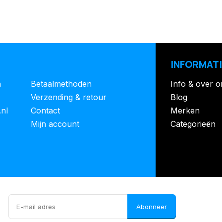
INFORMATI
n
Betaalmethoden
Info & over o
Verzending & retour
Blog
.nl
Contact
Merken
Mijn account
Categorieën
Abonneer