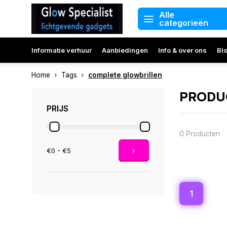
Alle
categorieën
Informatie verhuur
Aanbiedingen
Info & over ons
Bl
Home
Tags
complete glowbrillen
PRODU
PRIJS
0 Producten
€0 - €5
1