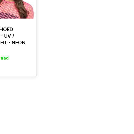
HOED
- UV /
HT - NEON
raad