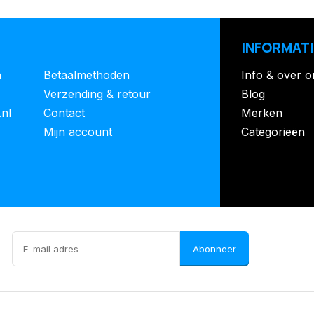
INFORMATI
n
Betaalmethoden
Info & over o
Verzending & retour
Blog
.nl
Contact
Merken
Mijn account
Categorieën
Abonneer