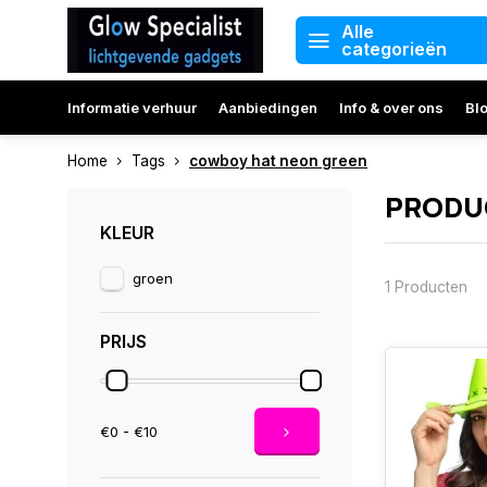
Alle
categorieën
Informatie verhuur
Aanbiedingen
Info & over ons
Bl
Home
Tags
cowboy hat neon green
PRODU
KLEUR
groen
1 Producten
PRIJS
€0 - €10