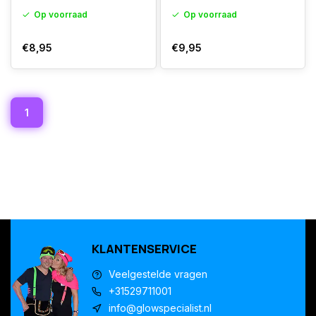
Op voorraad
Op voorraad
€8,95
€9,95
1
KLANTENSERVICE
Veelgestelde vragen
+31529711001
info@glowspecialist.nl