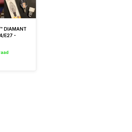
P™ DIAMANT
4/E27 -
raad