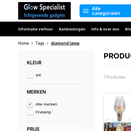
Alle
categorieën
Informatie verhuur
Aanbiedingen
Info & over ons
Bl
Home
Tags
diamond lamp
PRODU
KLEUR
wit
1 Producten
MERKEN
Alle merken
Firelamp
PRIJS