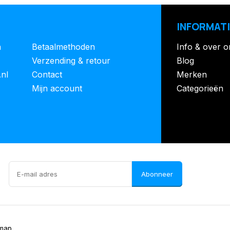
INFORMATI
n
Betaalmethoden
Info & over o
Verzending & retour
Blog
.nl
Contact
Merken
Mijn account
Categorieën
Abonneer
emap