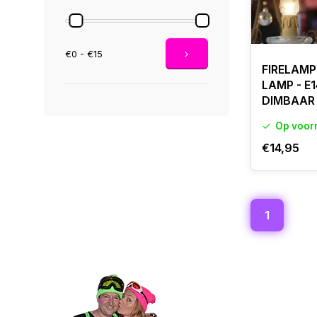
€0 - €15
FIRELAM
LAMP - E1
DIMBAAR
Op voor
€14,95
1