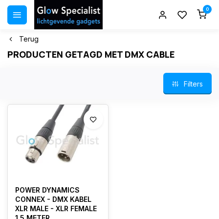
0
Terug
PRODUCTEN GETAGD MET DMX CABLE
Filters
POWER DYNAMICS
CONNEX - DMX KABEL
XLR MALE - XLR FEMALE
1.5 METER