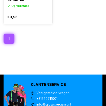
Op voorraad
€9,95
1
KLANTENSERVICE
Veelgestelde vragen
+31529711001
info@glowspecialist.nl