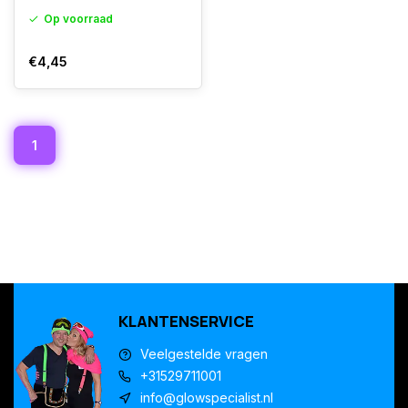
Op voorraad
€4,45
1
KLANTENSERVICE
Veelgestelde vragen
+31529711001
info@glowspecialist.nl