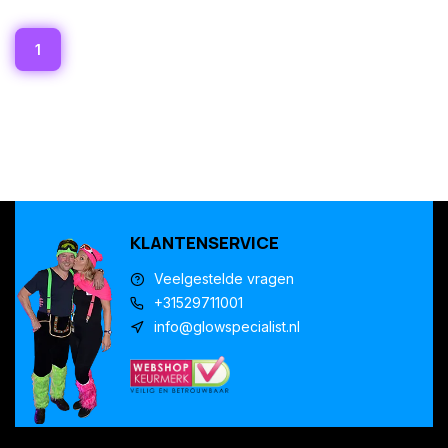
1
KLANTENSERVICE
Veelgestelde vragen
+31529711001
info@glowspecialist.nl