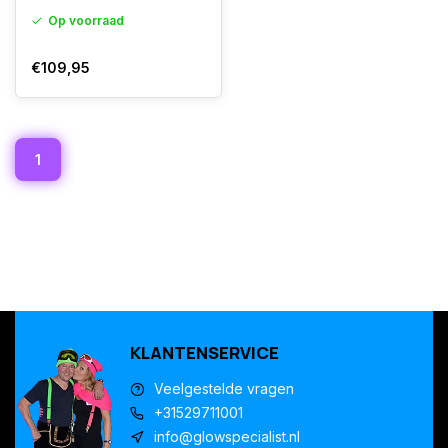
Op voorraad
€109,95
1
KLANTENSERVICE
Veelgestelde vragen
+31529711001
info@glowspecialist.nl