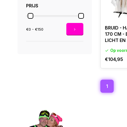
PRIJS
BRUID - 
€0 - €150
170 CM -
LICHT EN
Op voor
€104,95
1