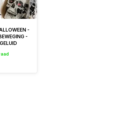
HALLOWEEN -
 BEWEGING -
 GELUID
raad