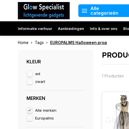
Alle
categorieën
Informatie verhuur
Aanbiedingen
Info & over ons
Bl
Home
Tags
EUROPALMS Halloween prop
PRODU
KLEUR
wit
1 Producten
zwart
MERKEN
Alle merken
Europalms