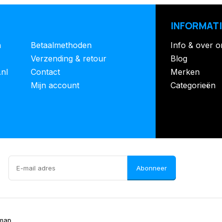
INFORMATI
n
Betaalmethoden
Info & over o
Verzending & retour
Blog
.nl
Contact
Merken
Mijn account
Categorieën
Abonneer
emap