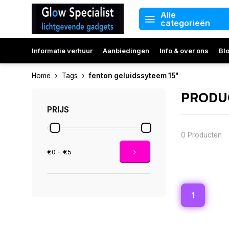
Alle
categorieën
Informatie verhuur
Aanbiedingen
Info & over ons
Bl
Home
Tags
fenton geluidssyteem 15"
PRODUC
PRIJS
0 Producten
€0 - €5
1