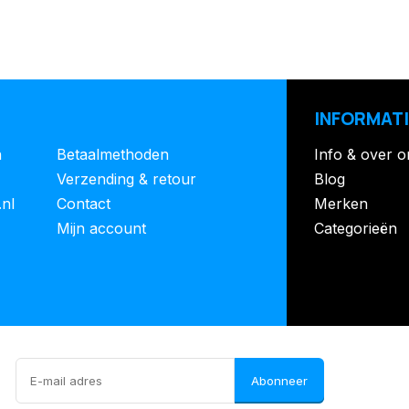
INFORMATI
n
Betaalmethoden
Info & over o
Verzending & retour
Blog
.nl
Contact
Merken
Mijn account
Categorieën
Abonneer