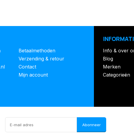
INFORMATI
n
Betaalmethoden
Info & over o
Verzending & retour
Blog
.nl
Contact
Merken
Mijn account
Categorieën
Abonneer