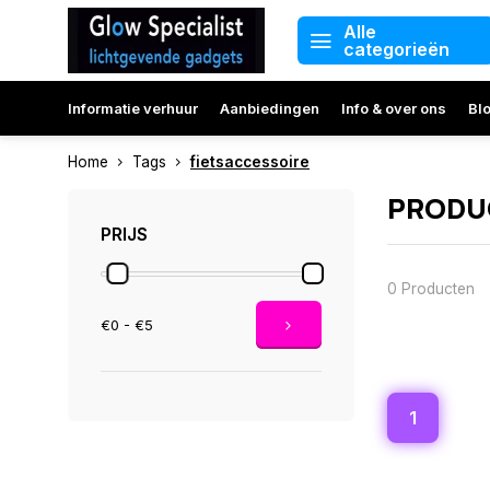
Alle
categorieën
Informatie verhuur
Aanbiedingen
Info & over ons
Bl
Home
Tags
fietsaccessoire
PRODU
PRIJS
0 Producten
€0 - €5
1