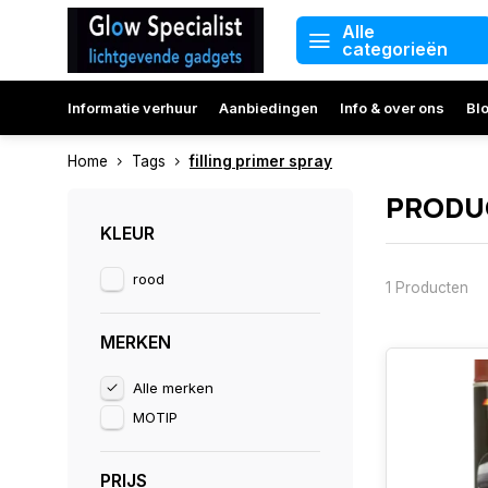
Alle
categorieën
Informatie verhuur
Aanbiedingen
Info & over ons
Bl
Home
Tags
filling primer spray
PRODUC
KLEUR
rood
1 Producten
MERKEN
Alle merken
MOTIP
PRIJS