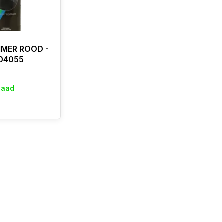
IMER ROOD -
 04055
raad