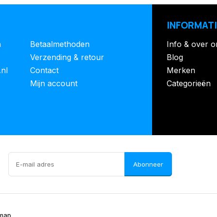
INFORMATI
n
Betaalmethoden
Info & over o
Verzending & retour
Blog
.nl
Contact
Merken
Mijn account
Categorieën
Abonneer
emap