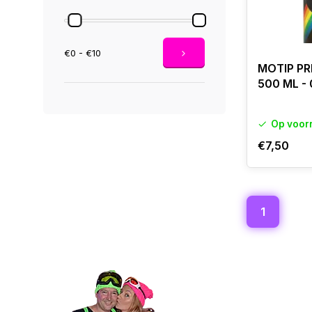
€0 - €10
MOTIP PR
500 ML -
Op voor
€7,50
1