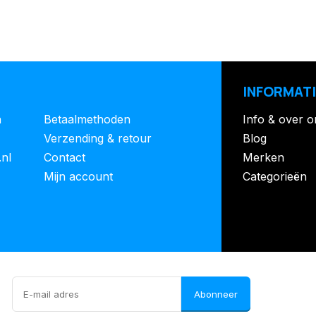
INFORMATI
n
Betaalmethoden
Info & over o
Verzending & retour
Blog
.nl
Contact
Merken
Mijn account
Categorieën
Abonneer