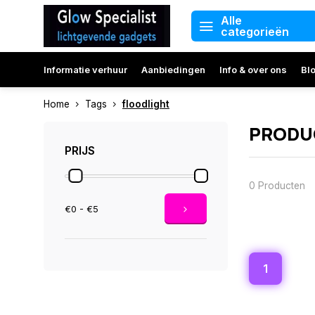
Alle
categorieën
Informatie verhuur
Aanbiedingen
Info & over ons
Bl
Home
Tags
floodlight
PRODU
PRIJS
0 Producten
€0 - €5
1