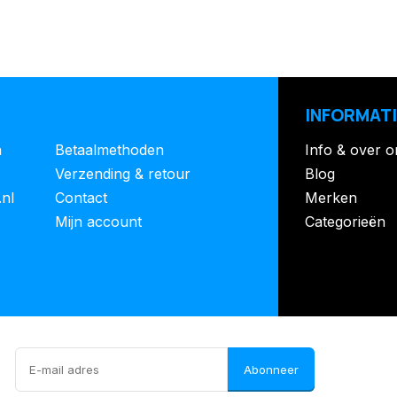
INFORMATI
n
Betaalmethoden
Info & over o
Verzending & retour
Blog
.nl
Contact
Merken
Mijn account
Categorieën
Abonneer