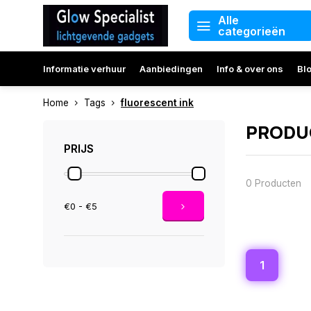
Alle
categorieën
Informatie verhuur
Aanbiedingen
Info & over ons
Bl
Home
Tags
fluorescent ink
PRODU
PRIJS
0 Producten
€0 - €5
1