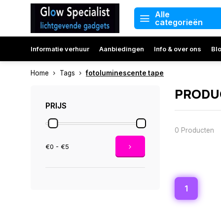
Alle
categorieën
Informatie verhuur
Aanbiedingen
Info & over ons
Bl
Home
Tags
fotoluminescente tape
PRODU
PRIJS
0 Producten
€0 - €5
1