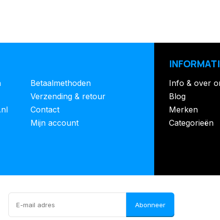
INFORMATI
n
Betaalmethoden
Info & over o
Verzending & retour
Blog
.nl
Contact
Merken
Mijn account
Categorieën
Abonneer