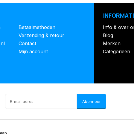
INFORMATI
n
Betaalmethoden
Info & over o
Verzending & retour
Blog
.nl
Contact
Merken
Mijn account
Categorieën
Abonneer
emap