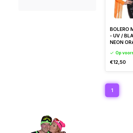
BOLERO 
- UV / BL
NEON OR
Op voor
€12,50
1