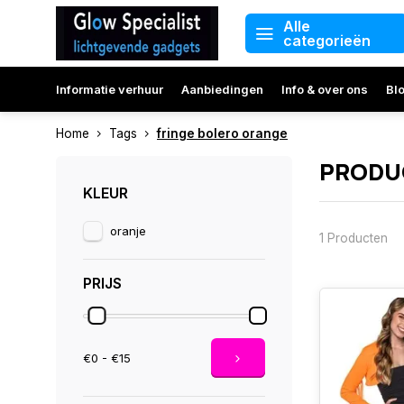
Alle
categorieën
Informatie verhuur
Aanbiedingen
Info & over ons
Bl
Home
Tags
fringe bolero orange
PRODU
KLEUR
oranje
1 Producten
PRIJS
€0 - €15