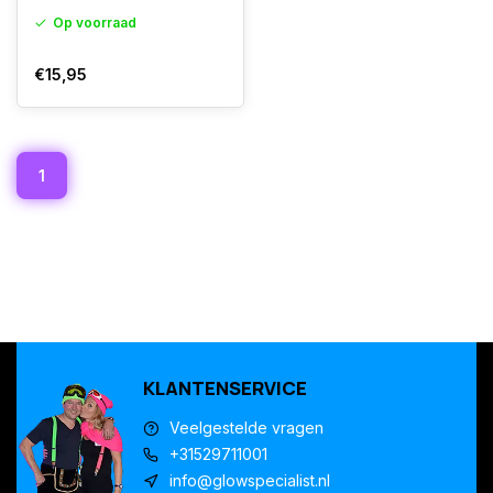
Op voorraad
€15,95
1
KLANTENSERVICE
Veelgestelde vragen
+31529711001
info@glowspecialist.nl