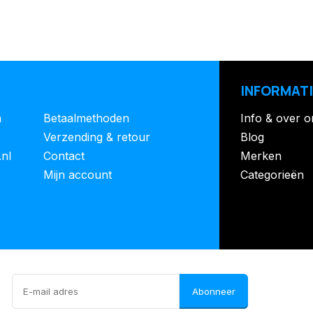
INFORMATI
n
Betaalmethoden
Info & over o
Verzending & retour
Blog
.nl
Contact
Merken
Mijn account
Categorieën
Abonneer