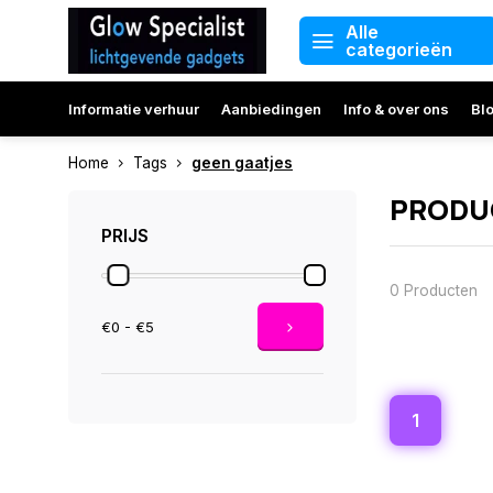
Alle
categorieën
Informatie verhuur
Aanbiedingen
Info & over ons
Bl
Home
Tags
geen gaatjes
PRODU
PRIJS
0 Producten
€0 - €5
1