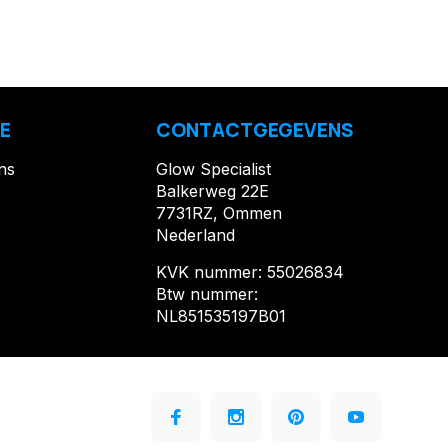
E
CONTACTGEGEVENS
ns
Glow Specialist
Balkerweg 22E
7731RZ, Ommen
Nederland
KVK nummer: 55026834
Btw nummer:
NL851535197B01