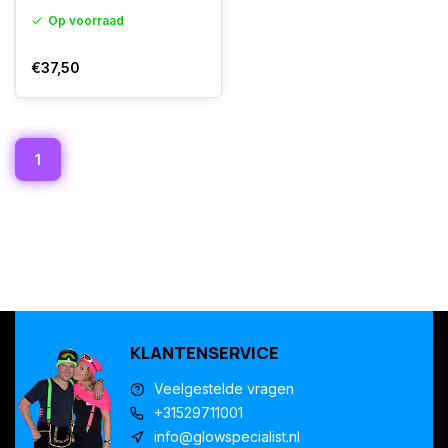
Op voorraad
€37,50
1
KLANTENSERVICE
Veelgestelde vragen
+31529711001
info@glowspecialist.nl