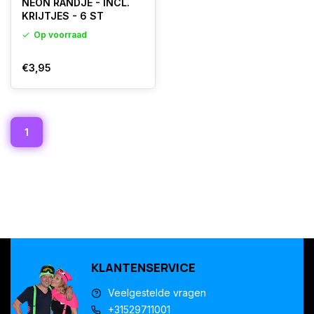
NEON RANDJE - INCL.
KRIJTJES - 6 ST
Op voorraad
€3,95
1
KLANTENSERVICE
Veelgestelde vragen
+31529711001