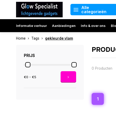
Alle
categorieën
Informatie verhuur
Aanbiedingen
Info & over ons
Bl
Home
Tags
gekleurde vlam
PRODU
PRIJS
0 Producten
€0 - €5
1