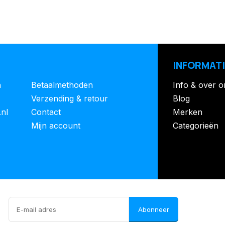
INFORMATI
n
Betaalmethoden
Info & over o
Verzending & retour
Blog
.nl
Contact
Merken
Mijn account
Categorieën
Abonneer