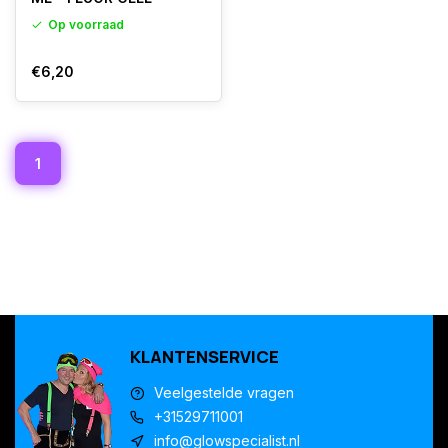
Op voorraad
€6,20
1
KLANTENSERVICE
Veelgestelde vragen
+31529711001
info@glowspecialist.nl