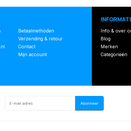
INFORMATI
n
Betaalmethoden
Info & over o
Verzending & retour
Blog
.nl
Contact
Merken
Mijn account
Categorieën
Abonneer