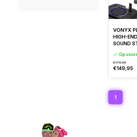
VONYX P
HIGH-END
SOUND S
Op voor
€179,95
€149,95
1