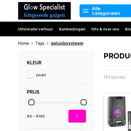
Alle
categorieën
Informatie verhuur
Aanbiedingen
Info & over ons
Bl
Home
Tags
geluidssysteem
PRODU
KLEUR
zwart
1 Producten
PRIJS
€0 - €150