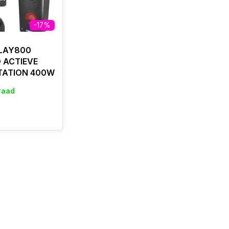
-17%
LAY800
 ACTIEVE
TATION 400W
raad