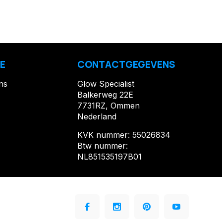
E
CONTACTGEGEVENS
ns
Glow Specialist
Balkerweg 22E
7731RZ, Ommen
Nederland
KVK nummer: 55026834
Btw nummer:
NL851535197B01