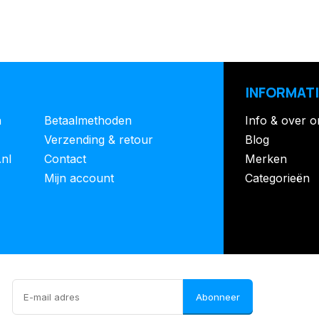
INFORMATI
n
Betaalmethoden
Info & over o
Verzending & retour
Blog
.nl
Contact
Merken
Mijn account
Categorieën
Abonneer