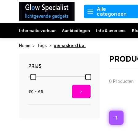
Alle
categorieën
Informatie verhuur
Aanbiedingen
Info & over ons
Bl
Home
Tags
gemaskerd bal
PRODU
PRIJS
0 Producten
€0 - €5
1