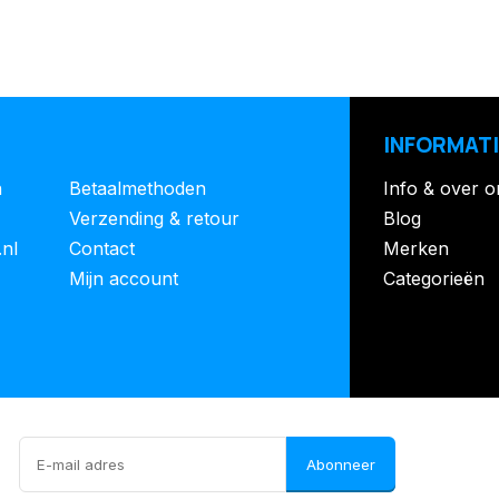
INFORMATI
n
Betaalmethoden
Info & over o
Verzending & retour
Blog
.nl
Contact
Merken
Mijn account
Categorieën
Abonneer