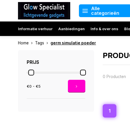
Alle
categorieën
Informatie verhuur
Aanbiedingen
Info & over ons
Bl
Home
Tags
germ simulatie poeder
PRODUC
PRIJS
0 Producten
€0 - €5
1