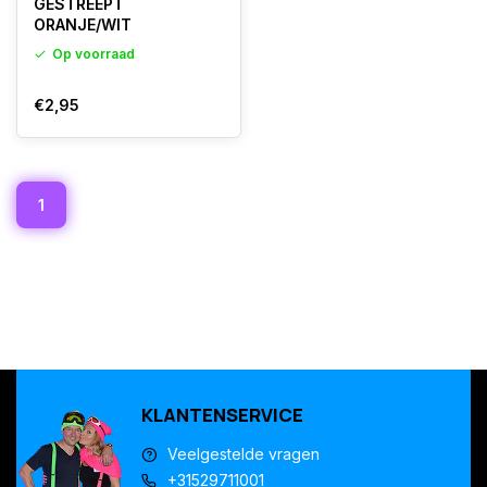
GESTREEPT
ORANJE/WIT
Op voorraad
€2,95
1
KLANTENSERVICE
Veelgestelde vragen
+31529711001