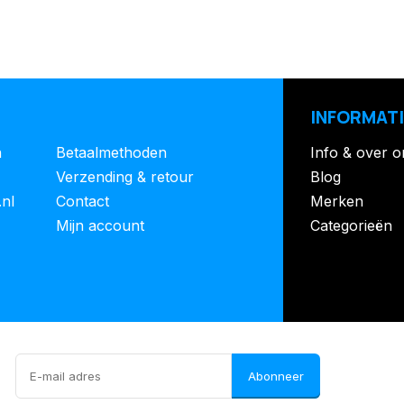
INFORMATI
n
Betaalmethoden
Info & over o
Verzending & retour
Blog
.nl
Contact
Merken
Mijn account
Categorieën
Abonneer