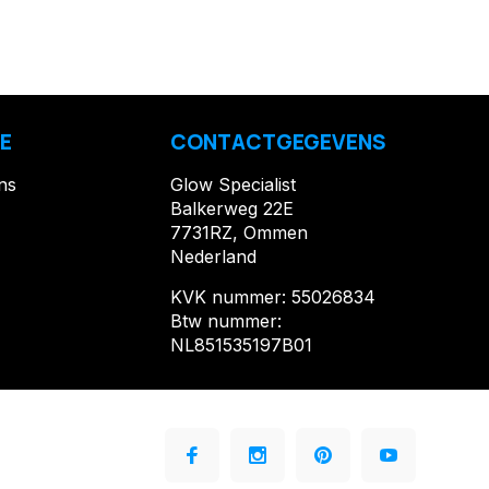
E
CONTACTGEGEVENS
ns
Glow Specialist
Balkerweg 22E
7731RZ, Ommen
Nederland
KVK nummer: 55026834
Btw nummer:
NL851535197B01