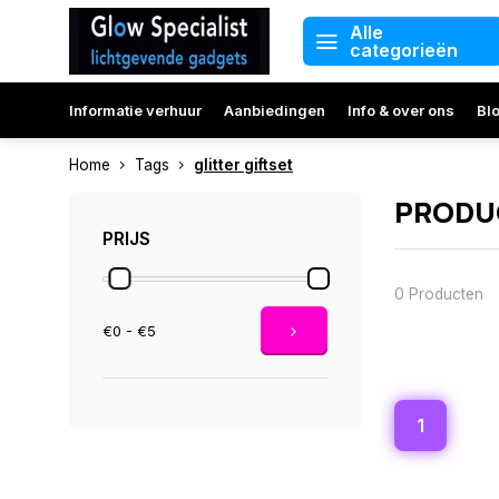
Alle
categorieën
Informatie verhuur
Aanbiedingen
Info & over ons
Bl
Home
Tags
glitter giftset
PRODUC
PRIJS
0 Producten
€0 - €5
1