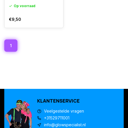
Op voorraad
€9,50
1
KLANTENSERVICE
Veelgestelde vragen
+31529711001
info@glowspecialist.nl