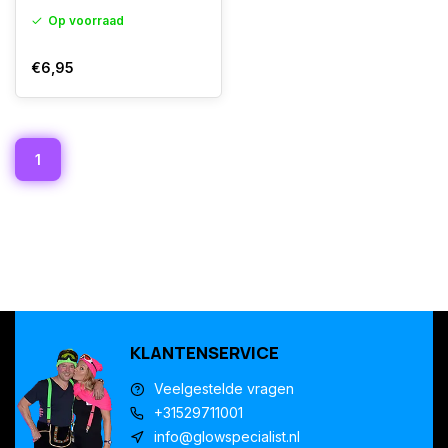
Op voorraad
€6,95
1
KLANTENSERVICE
Veelgestelde vragen
+31529711001
info@glowspecialist.nl