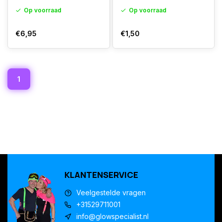
Op voorraad
Op voorraad
€6,95
€1,50
1
KLANTENSERVICE
Veelgestelde vragen
+31529711001
info@glowspecialist.nl