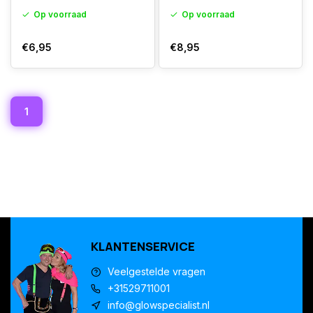
Op voorraad
Op voorraad
€6,95
€8,95
1
KLANTENSERVICE
Veelgestelde vragen
+31529711001
info@glowspecialist.nl