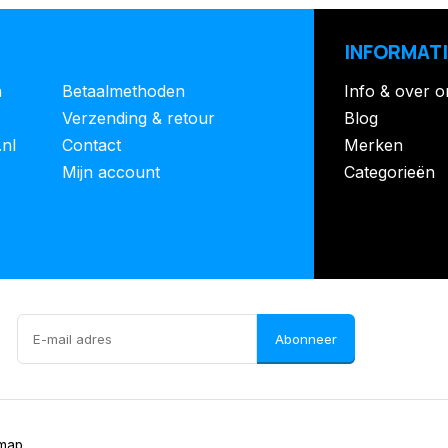
INFORMATI
n
Betaalmethoden
Info & over o
Verzending & retour
Blog
.nl
Contact
Merken
Mijn account
Categorieën
Abonneer
emap