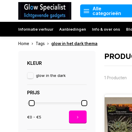
Alle
categorieën
Informatie verhuur
Aanbiedingen
Info & over ons
Bl
Home
Tags
glow in het dark thema
PRODUC
KLEUR
glow in the dark
1 Producten
PRIJS
€0 - €5