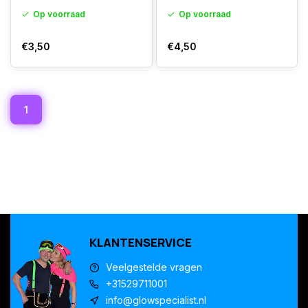
Op voorraad
Op voorraad
€3,50
€4,50
1
KLANTENSERVICE
Veelgestelde vragen
+31529711001
info@glowspecialist.nl