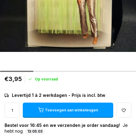
€3,95
Op voorraad
Levertijd 1 à 2 werkdagen - Prijs is incl. btw
Toevoegen aan winkelwagen
Bestel voor 16:45 en we verzenden je order vandaag!
Je
hebt nog
13
:
05
:
02