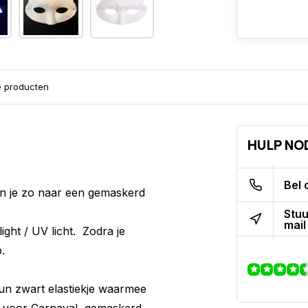
e producten
HULP NO
Bel 
un je zo naar een gemaskerd
Stuu
mail
light / UV licht. Zodra je
p.
un zwart elastiekje waarmee