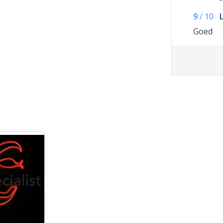
vervoers
9
/
10
L
gegaan
telefoo
Goed
Speciali
een paa
Chapea