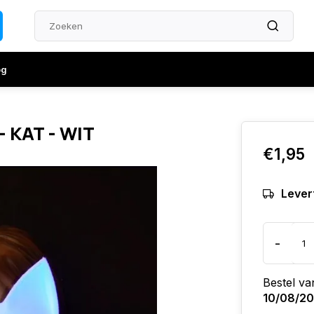
og
 KAT - WIT
€1,95
Levert
-
Bestel v
10/08/2