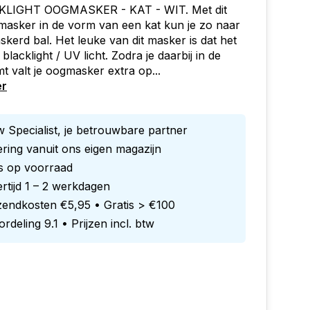
LIGHT OOGMASKER - KAT - WIT. Met dit
masker in de vorm van een kat kun je zo naar
kerd bal. Het leuke van dit masker is dat het
j blacklight / UV licht. Zodra je daarbij in de
t valt je oogmasker extra op...
er
 Specialist, je betrouwbare partner
ring vanuit ons eigen magazijn
es op voorraad
rtijd 1 – 2 werkdagen
zendkosten €5,95 • Gratis > €100
rdeling 9.1 • Prijzen incl. btw