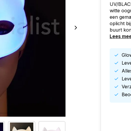
UV/BLACK
witte oog
een gemas
oplicht bi
buurt kom
Lees me
Glow
Leve
All
Leve
Ver
Beoo