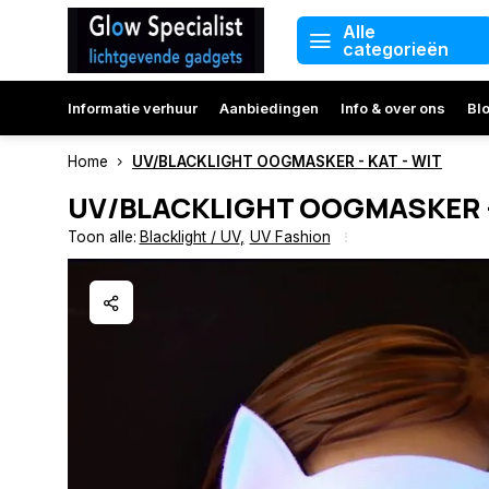
Alle
categorieën
Informatie verhuur
Aanbiedingen
Info & over ons
Bl
Home
UV/BLACKLIGHT OOGMASKER - KAT - WIT
UV/BLACKLIGHT OOGMASKER -
Toon alle:
Blacklight / UV
,
UV Fashion