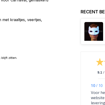
r voor Carnaval, gemaskerd
RECENT B
met kraaltjes, veertjes,
lijft zitten.
/
9.1
10
/
10
Voor het
website 
leverin