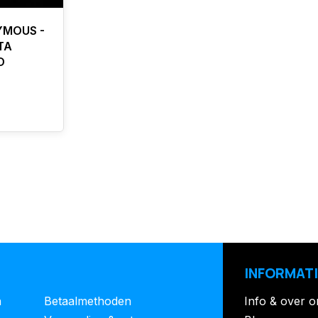
YMOUS -
TA
D
INFORMATI
n
Betaalmethoden
Info & over o