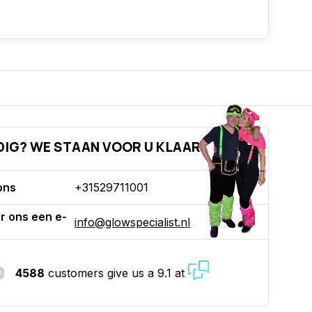
DIG? WE STAAN VOOR U KLAAR!
ons
+31529711001
r ons een e-
info@glowspecialist.nl
4588
customers give us a 9.1 at