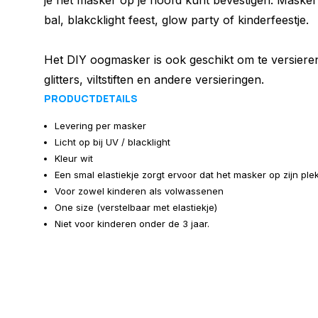
je het masker op je hoofd kunt bevestigen. Maske
bal, blakcklight feest, glow party of kinderfeestje.
Het DIY oogmasker is ook geschikt om te versieren 
glitters, viltstiften en andere versieringen.
PRODUCTDETAILS
Levering per masker
Licht op bij UV / blacklight
Kleur wit
Een smal elastiekje zorgt ervoor dat het masker op zijn plek b
Voor zowel kinderen als volwassenen
One size (verstelbaar met elastiekje)
Niet voor kinderen onder de 3 jaar.