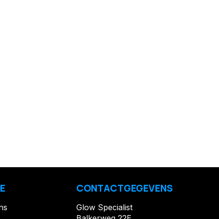
E
CONTACTGEGEVENS
ns
Glow Specialist
Balkerweg 22E