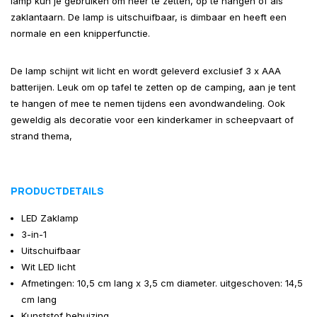
lamp kun je gebruiken om neer te zetten, op te hangen of als
zaklantaarn. De lamp is uitschuifbaar, is dimbaar en heeft een
normale en een knipperfunctie.
De lamp schijnt wit licht en wordt geleverd exclusief 3 x AAA
batterijen. Leuk om op tafel te zetten op de camping, aan je tent
te hangen of mee te nemen tijdens een avondwandeling. Ook
geweldig als decoratie voor een kinderkamer in scheepvaart of
strand thema,
PRODUCTDETAILS
LED Zaklamp
3-in-1
Uitschuifbaar
Wit LED licht
Afmetingen: 10,5 cm lang x 3,5 cm diameter. uitgeschoven: 14,5
cm lang
Kunststof behuizing