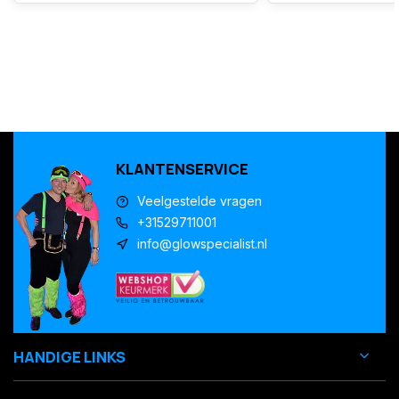
KLANTENSERVICE
Veelgestelde vragen
+31529711001
info@glowspecialist.nl
HANDIGE LINKS