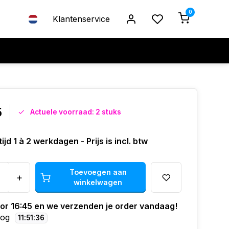
0
Klantenservice
5
Actuele voorraad: 2 stuks
ijd 1 à 2 werkdagen - Prijs is incl. btw
Toevoegen aan
+
winkelwagen
oor 16:45 en we verzenden je order vandaag!
nog
11
:
51
:
35