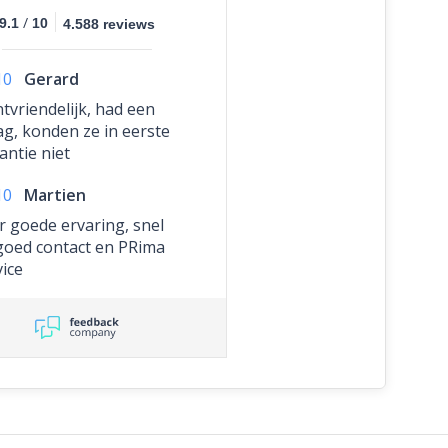
/
9.1
10
4.588 reviews
10
Gerard
ntvriendelijk, had een
ag, konden ze in eerste
antie niet
ntwoorden, verpakking
10
Martien
n gemaakt, getest en
 gemaild hoe het nu
r goede ervaring, snel
cies zit en daardoor was
goed contact en PRima
n vraag correct
vice
ntwoord. Top toch?
chrijving op de website
d gelijk aangepast!
kel besteld en reeds in
ruik.