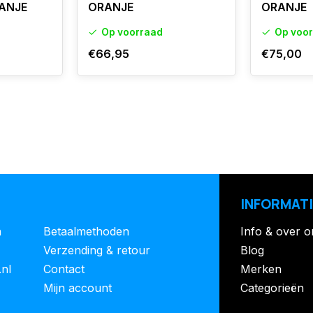
ANJE
ORANJE
ORANJE
Op voorraad
Op voo
€66,95
€75,00
INFORMATI
n
Betaalmethoden
Info & over o
Verzending & retour
Blog
.nl
Contact
Merken
Mijn account
Categorieën