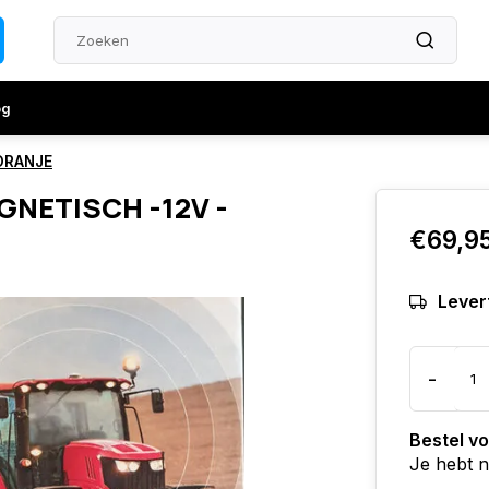
og
 ORANJE
GNETISCH -12V -
€69,9
Levert
-
Bestel v
Je hebt 