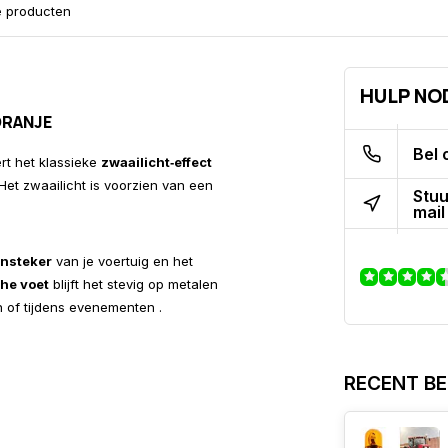
e producten
HULP NO
ORANJE
Bel 
rt het klassieke
zwaailicht‑effect
Het zwaailicht is voorzien van een
Stuu
mail
ansteker
van je voertuig en het
he voet
blijft het stevig op metalen
en of tijdens evenementen .
RECENT B