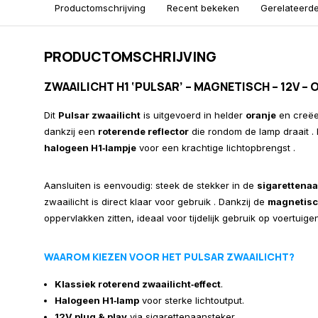
Productomschrijving
Recent bekeken
Gerelateerd
PRODUCTOMSCHRIJVING
ZWAAILICHT H1 ‘PULSAR’ – MAGNETISCH – 12V – 
Dit
Pulsar zwaailicht
is uitgevoerd in helder
oranje
en creëe
dankzij een
roterende reflector
die rondom de lamp draait . 
halogeen H1‑lampje
voor een krachtige lichtopbrengst .
Aansluiten is eenvoudig: steek de stekker in de
sigarettena
zwaailicht is direct klaar voor gebruik . Dankzij de
magnetisc
oppervlakken zitten, ideaal voor tijdelijk gebruik op voertuig
WAAROM KIEZEN VOOR HET PULSAR ZWAAILICHT?
Klassiek roterend zwaailicht‑effect
.
Halogeen H1‑lamp
voor sterke lichtoutput.
12V plug & play
via sigarettenaansteker.