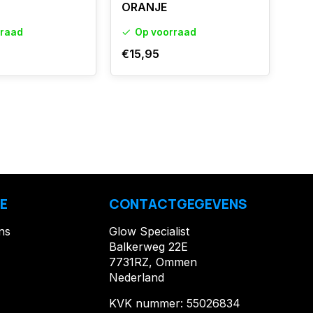
ORANJE
rraad
Op voorraad
€15,95
E
CONTACTGEGEVENS
ns
Glow Specialist
Balkerweg 22E
7731RZ, Ommen
Nederland
KVK nummer: 55026834