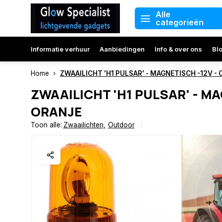
Alle
categorieën
Informatie verhuur
Aanbiedingen
Info & over ons
Bl
Home
ZWAAILICHT 'H1 PULSAR' - MAGNETISCH -12V -
ZWAAILICHT 'H1 PULSAR' - MA
ORANJE
Toon alle:
Zwaailichten
,
Outdoor