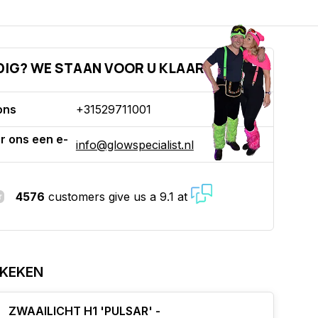
DIG? WE STAAN VOOR U KLAAR!
ons
+31529711001
r ons een e-
info@glowspecialist.nl
4576
customers give us a 9.1 at
EKEKEN
ZWAAILICHT H1 'PULSAR' -