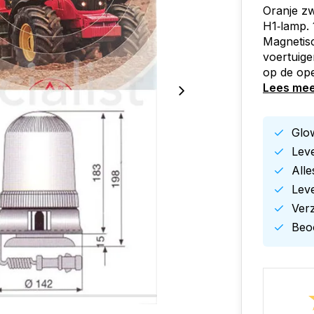
Oranje zw
H1‑lamp. 
Magnetisc
voertuige
op de op
Lees me
Glow
Leve
All
Leve
Ver
Beoo