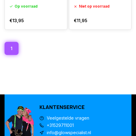
Op voorraad
Niet op voorraad
€13,95
€11,95
1
KLANTENSERVICE
Veelgestelde vragen
+31529711001
info@glowspecialist.nl