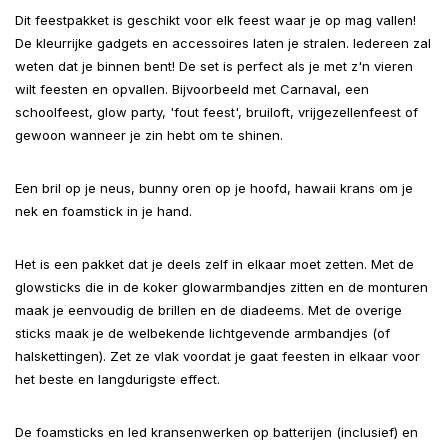
Dit feestpakket is geschikt voor elk feest waar je op mag vallen!
De kleurrijke gadgets en accessoires laten je stralen. Iedereen zal
weten dat je binnen bent! De set is perfect als je met z'n vieren
wilt feesten en opvallen. Bijvoorbeeld met Carnaval, een
schoolfeest, glow party, 'fout feest', bruiloft, vrijgezellenfeest of
gewoon wanneer je zin hebt om te shinen.
Een bril op je neus, bunny oren op je hoofd, hawaii krans om je
nek en foamstick in je hand.
Het is een pakket dat je deels zelf in elkaar moet zetten. Met de
glowsticks die in de koker glowarmbandjes zitten en de monturen
maak je eenvoudig de brillen en de diadeems. Met de overige
sticks maak je de welbekende lichtgevende armbandjes (of
halskettingen). Zet ze vlak voordat je gaat feesten in elkaar voor
het beste en langdurigste effect.
De foamsticks en led kransenwerken op batterijen (inclusief) en