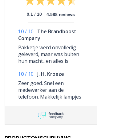
/
9.1
10
4.588 reviews
10
/
10
The Brandboost
Company
Pakketje werd onvolledig
geleverd, maar was buiten
hun macht.. en alles is
uitstekend opgelost.
10
/
10
J. H. Kroeze
Betrouwbare fijne partij!
Zeer goed. Snel een
medewerker aan de
telefoon. Makkelijk lampjes
( te grote fitting) terug
kunnen sturen. Geld snel
teruggestort.
PRODUCTOMSCHRIJVING